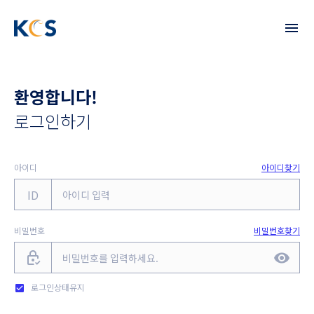
한
국
각
환영합니다!
막
로그인하기
학
아이디
아이디찾기
회
ID
비밀번호
비밀번호찾기
로그인상태유지