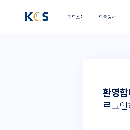
Global
한
Navigation
학회소개
학술행사
국
각
막
학
회
환영합
로그인