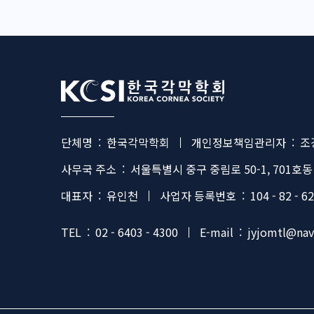
Footer
단체명
:
한국각막학회
개인정보책임관리자
:
조
사무국 주소
:
서울특별시 중구 중림로 50-1, 701호동
대표자
:
유인천
사업자 등록번호
:
104 - 82 - 6
TEL
:
02 - 6403 - 4300
E-mail
:
jyjomtl@na