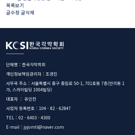
목록보기
글수정
글삭제
Footer
단체명
:
한국각막학회
개인정보책임관리자
:
조경진
사무국 주소
:
서울특별시 중구 중림로 50-1, 701호동 7층(만리동 1
가, 스카이빌딩 1004빌딩)
대표자
:
유인천
사업자 등록번호
:
104 - 82 - 62847
TEL
:
02 - 6403 - 4300
E-mail
:
jyjomtl@naver.com