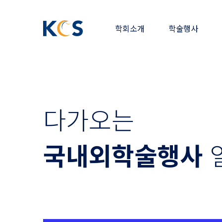
Global
한
Navigation
학회소개
학술행사
국
각
막
학
다가오는
회
국내외학술행사