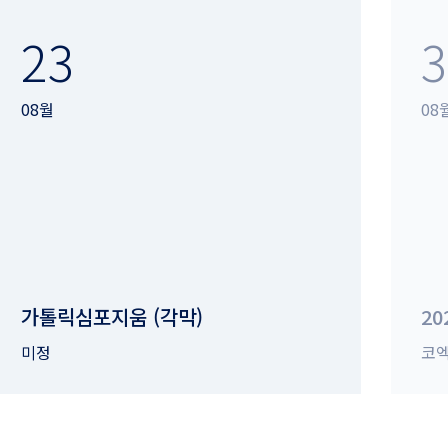
23
3
08월
08
가톨릭심포지움 (각막)
20
미정
코