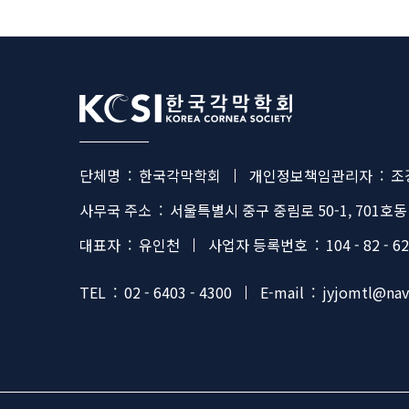
Footer
단체명
:
한국각막학회
개인정보책임관리자
:
조
사무국 주소
:
서울특별시 중구 중림로 50-1, 701호동
대표자
:
유인천
사업자 등록번호
:
104 - 82 - 6
TEL
:
02 - 6403 - 4300
E-mail
:
jyjomtl@na